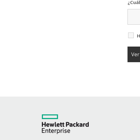
¿Cuál
H