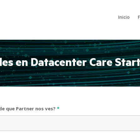
Inicio
es en Datacenter Care Start
de que Partner nos ves?
*